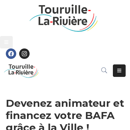
Découvrir
Découvrir
Vivre
Vivre
Grandir
Grandir
S’épanouir
S’épanouir
Contact
Contact
Devenez animateur et
financez votre BAFA
grâce à la Ville !