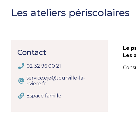
Les ateliers périscolaires
Le pa
Contact
Les a
02 32 96 00 21
Consu
service.eje@tourville-la-
riviere.fr
Espace famille