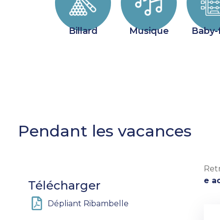
Billard
Musique
Baby-
Pendant les vacances
Ret
e ac
Télécharger
Dépliant Ribambelle