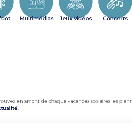
foot
Multimédias
Jeux vidéos
Concerts
rouvez en amont de chaque vacances scolaires les planni
tualité.