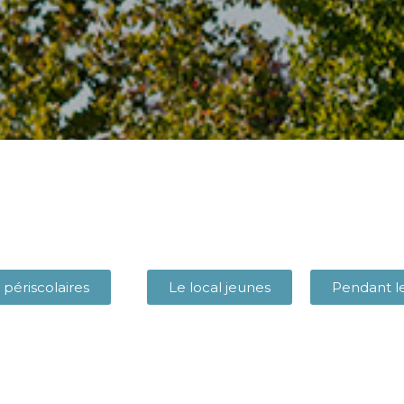
 périscolaires
Le local jeunes
Pendant l