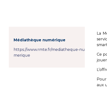
La M
servi
Médiathèque numérique
smar
https://www.rmte.fr/mediatheque-nu
Ce po
merique
jouer
L’off
Pour 
aux u