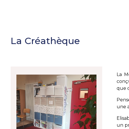
La Créathèque
La Mé
conçu
que d
Pensé
une a
Elisa
un pr