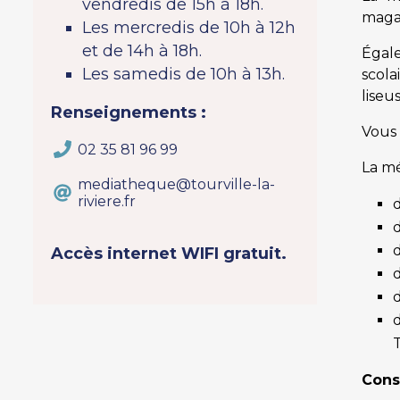
vendredis de 15h à 18h.
magaz
Les mercredis de 10h à 12h
et de 14h à 18h.
Égal
Les samedis de 10h à 13h.
scola
liseu
Renseignements :
Vous
02 35 81 96 99
La m
mediatheque@tourville-la-
riviere.fr
d
d
d
Accès internet WIFI gratuit.
d
d
T
Cons