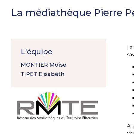
La médiathèque Pierre P
La
L'équipe
sav
MONTIER Moïse
TIRET Elisabeth
À 
vi