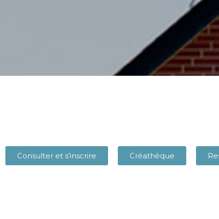
Consulter et s’inscrire
Créathèque
Re