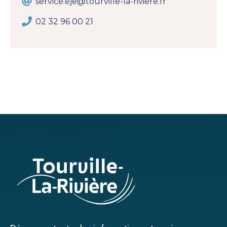
service.eje@tourville-la-riviere.fr
02 32 96 00 21