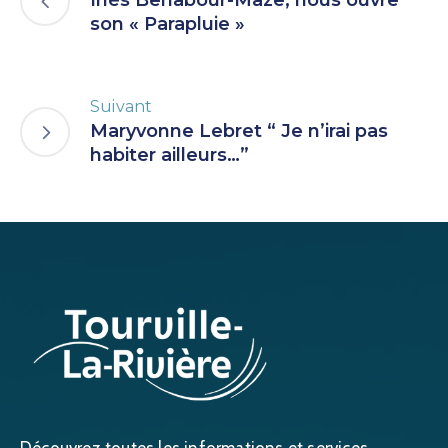
Inès Benabour-Maze, nous ouvre
son « Parapluie »
Suivant
Maryvonne Lebret “ Je n’irai pas
habiter ailleurs…”