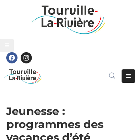
Découvrir
Découvrir
Vivre
Vivre
Grandir
Grandir
S’épanouir
S’épanouir
Contact
Contact
Jeunesse :
programmes des
vacances d’été