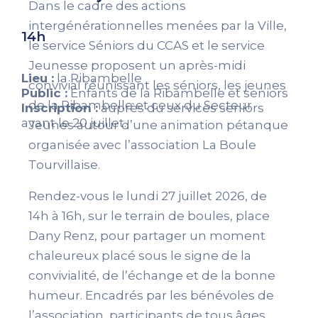
Dans le cadre des actions
intergénérationnelles menées par la Ville,
14h
le service Séniors du CCAS et le service
Jeunesse proposent un après-midi
Lieu :
la Ribambelle
convivial réunissant les séniors, les jeunes
Public :
Enfants de la Ribambelle et seniors
de la Ribambelle et ceux du Secteur
Inscription :
auprès du services seniors
avant le 20 juillet.
Jeunes autour d’une animation pétanque
organisée avec l’association La Boule
Tourvillaise.
Rendez-vous le lundi 27 juillet 2026, de
14h à 16h, sur le terrain de boules, place
Dany Renz, pour partager un moment
chaleureux placé sous le signe de la
convivialité, de l’échange et de la bonne
humeur. Encadrés par les bénévoles de
l’association, participants de tous âges