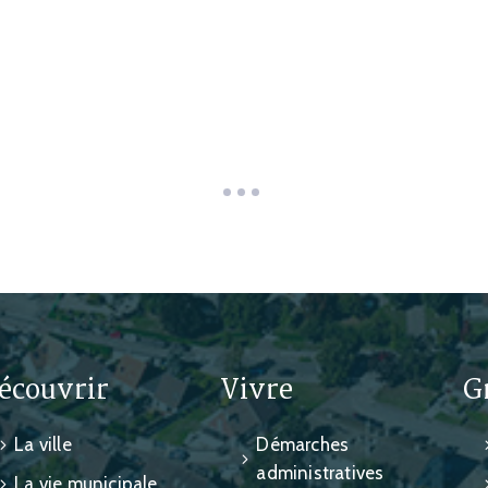
écouvrir
Vivre
G
La ville
Démarches
administratives
La vie municipale