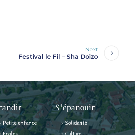
Next
Festival le Fil – Sha Doizo
randir
S'épanouir
Petite enfance
Solidarité
Écoles
Culture