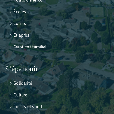
Petite enfance
Écoles
Loisirs
Et après
Quotient familial
S'épanouir
Solidarité
Culture
Loisirs et sport