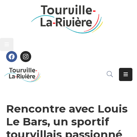
Découvrir
Découvrir
Vivre
Vivre
Grandir
Grandir
S’épanouir
S’épanouir
Contact
Contact
Rencontre avec Louis
Le Bars, un sportif
tourvillais passionné