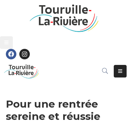
Découvrir
Découvrir
Vivre
Vivre
Grandir
Grandir
S’épanouir
S’épanouir
Contact
Contact
Pour une rentrée
sereine et réussie