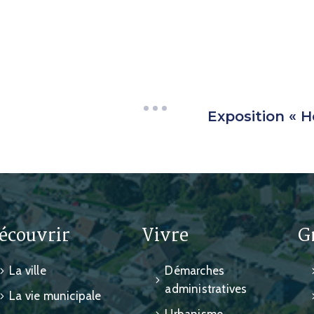
Exposition « H
écouvrir
Vivre
G
La ville
Démarches
administratives
La vie municipale