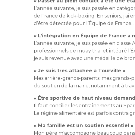
« Passer au plein contact a été une ét
L’année suivante, je suis passée en catégor
de France de kick-boxing. En seniors, j’ai
d’être détectée pour l’Équipe de France. .
« L’intégration en Équipe de France a
L’année suivante, je suis passée en classe
professionnels de muay thaï et intégré l’
je suis revenue avec une médaille de bro
« Je suis très attachée à Tourville »
Mes arrière-grands-parents, mes grands-par
du soutien de la mairie, notamment à trave
« Être sportive de haut niveau demande
Il faut concilier les entraînements au Spar
Le régime alimentaire est parfois contraig
« Ma famille est un soutien essentiel »
Mon père m’accompagne beaucoup dans ma