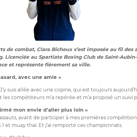
rts de combat, Clara Bicheux s’est imposée au fil de
. Licenciée au Spartiate Boxing Club de Saint-Aubin-lè
e et représente fièrement sa ville.
hasard, avec une amie »
r. J’y suis allée avec une copine, qui est toujours aujourd
it les compétiteurs m’a repérée et m’a proposé un suivi plu
rmé mon envie d’aller plus loin »
assauts, avant de participer à mes premières compétitions 
1 et muay thaï. Et j’ai remporté ces championnats.