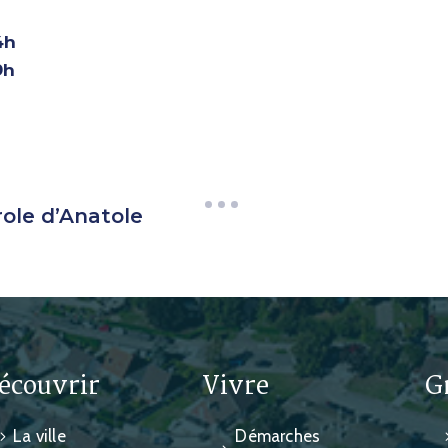
4h
9h
erole d’Anatole
écouvrir
Vivre
G
La ville
Démarches